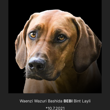
scrollen
Waenzi Wazuri Bashida
BEBI
Bint Layli
*10.7.2021