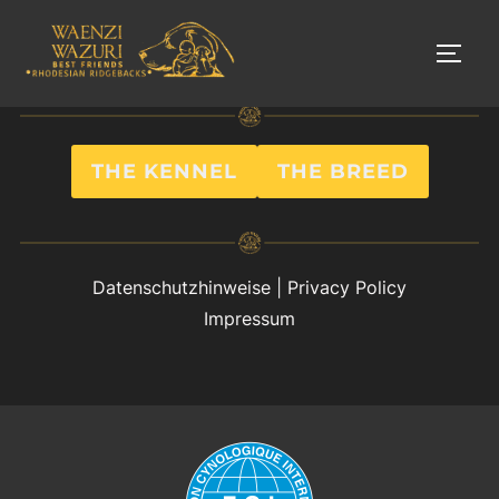
Zum
Inhalt
SEIT
springen
THE KENNEL
THE BREED
Datenschutzhinweise
|
Privacy Policy
Impressum