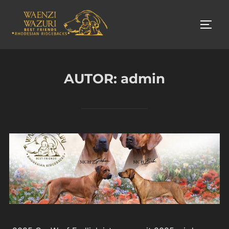
Zum
Inhalt
SEIT
springen
AUTOR:
admin